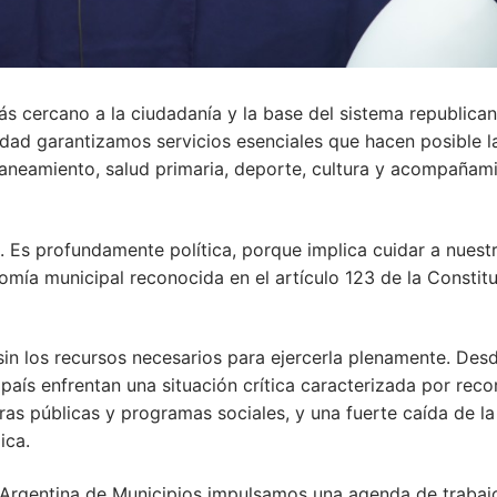
s cercano a la ciudadanía y la base del sistema republica
ad garantizamos servicios esenciales que hacen posible l
 saneamiento, salud primaria, deporte, cultura y acompañam
. Es profundamente política, porque implica cuidar a nuest
mía municipal reconocida en el artículo 123 de la Constit
sin los recursos necesarios para ejercerla plenamente. Des
país enfrentan una situación crítica caracterizada por reco
ras públicas y programas sociales, y una fuerte caída de la
ica.
n Argentina de Municipios impulsamos una agenda de trabaj