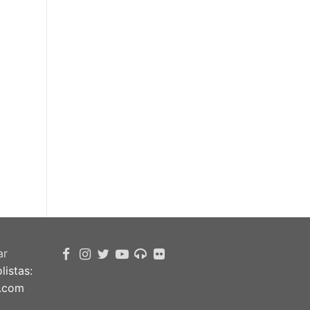
ar
istas:
.com