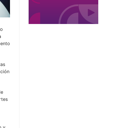
no
a
iento
ras
ución
de
rtes
o y