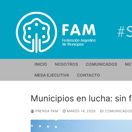
Ir
al
contenido
INICIO
NOSOTROS
COMUNICADOS
NO
MESA EJECUTIVA
CONTACTO
Municipios en lucha: sin 
PRENSA FAM
MARZO 14, 2026
COMUNICADO