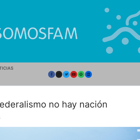
TICIAS
federalismo no hay nación
S