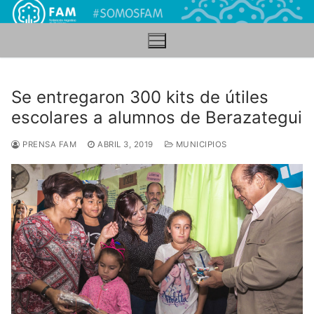
Ir
al
contenido
Se entregaron 300 kits de útiles
escolares a alumnos de Berazategui
PRENSA FAM
ABRIL 3, 2019
MUNICIPIOS